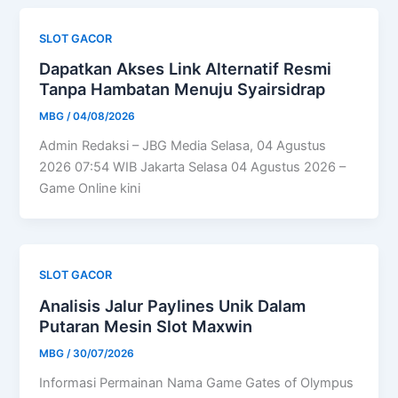
SLOT GACOR
Dapatkan Akses Link Alternatif Resmi
Tanpa Hambatan Menuju Syairsidrap
MBG
/
04/08/2026
Admin Redaksi – JBG Media Selasa, 04 Agustus
2026 07:54 WIB Jakarta Selasa 04 Agustus 2026 –
Game Online kini
SLOT GACOR
Analisis Jalur Paylines Unik Dalam
Putaran Mesin Slot Maxwin
MBG
/
30/07/2026
Informasi Permainan Nama Game Gates of Olympus