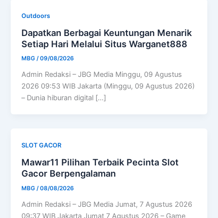
Outdoors
Dapatkan Berbagai Keuntungan Menarik
Setiap Hari Melalui Situs Warganet888
MBG
/
09/08/2026
Admin Redaksi – JBG Media Minggu, 09 Agustus
2026 09:53 WIB Jakarta (Minggu, 09 Agustus 2026)
– Dunia hiburan digital […]
SLOT GACOR
Mawar11 Pilihan Terbaik Pecinta Slot
Gacor Berpengalaman
MBG
/
08/08/2026
Admin Redaksi – JBG Media Jumat, 7 Agustus 2026
09:37 WIB Jakarta Jumat 7 Agustus 2026 – Game